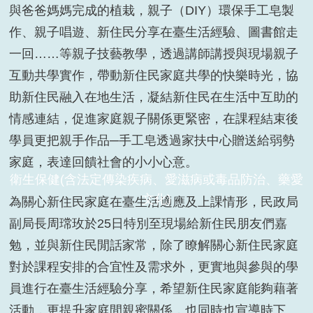
與爸爸媽媽完成的植栽，親子（
DIY
）環保手工皂製
作、親子唱遊、新住民分享在臺生活經驗、圖書館走
一回……等親子技藝教學，透過講師講授與現場親子
互動共學實作，帶動新住民家庭共學的快樂時光，協
助新住民融入在地生活，凝結新住民在生活中互助的
情感連結，促進家庭親子關係更緊密，在課程結束後
學員更把親手作品─手工皂透過家扶中心贈送給弱勢
家庭，表達回饋社會的小小心意。
認識植物•植物DIY3
為關心新住民家庭在臺生活適應及上課情形，民政局
副局長周瑺玫於
25
日特別至現場給新住民朋友們嘉
勉，並與新住民閒話家常，除了瞭解關心新住民家庭
對於課程安排的合宜性及需求外，更實地與參與的學
員進行在臺生活經驗分享，希望新住民家庭能夠藉著
活動，更提升家庭間親蜜關係，也同時也宣導時下