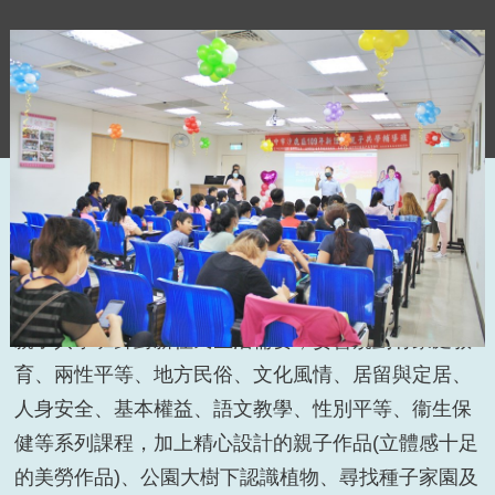
本所為期
3
天
(7
月
19
日、
25
日及
26
日
)
的「
109
年新住
民親子共學輔導班」在歡樂學習的氣氛中結業囉！!
親子共學班針對新住民生活需要，妥善規劃有家庭教
育、兩性平等、地方民俗、文化風情、居留與定居、
人身安全、基本權益、語文教學、性別平等、衞生保
健等系列課程，加上精心設計的親子作品
(
立體感十足
的美勞作品
)
、公園大樹下認識植物、尋找種子家園及