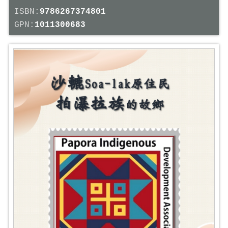
ISBN:
9786267374801
GPN:
1011300683