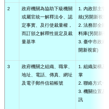
2
政府機關為協助下級機關
1.
內政部主管
或屬官統一解釋法令、認
統(另開新視窗)
定事實、及行使裁量權，
2.
法務部全國
而訂頒之解釋性規定及裁
料庫(另開新視
量基準
3.
臺中市政府公
開新視窗)
3
政府機關之組織、職掌、
1.
組織架構及
地址、電話、傳真、網址
掌
及電子郵件信箱帳號
2.
聯絡方式一
3.
機關位置及
訊