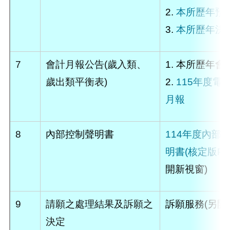
2.
本所歷年預
3.
本所歷年決
7
會計月報公告(歲入類、
1.
本所歷年會
歲出類平衡表)
2.
115年度電
月報
8
內部控制聲明書
114年度內部
明書(核定版PD
開新視窗)
9
請願之處理結果及訴願之
訴願服務(另開
決定