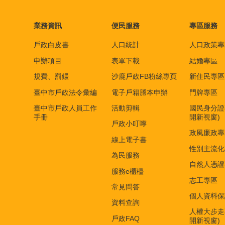
業務資訊
便民服務
專區服務
戶政白皮書
人口統計
人口政策專
申辦項目
表單下載
結婚專區
規費、罰鍰
沙鹿戶政FB粉絲專頁
新住民專區
臺中市戶政法令彙編
電子戶籍謄本申辦
門牌專區
臺中市戶政人員工作
活動剪輯
國民身分證
手冊
開新視窗)
戶政小叮嚀
政風廉政專
線上電子書
性別主流化
為民服務
自然人憑證
服務e櫃檯
志工專區
常見問答
個人資料保
資料查詢
人權大步走
戶政FAQ
開新視窗)