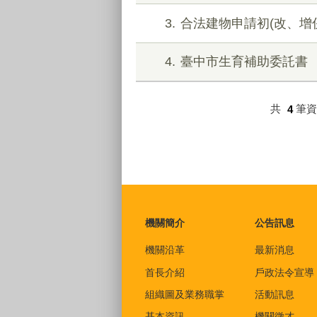
3
合法建物申請初(改、增
4
臺中市生育補助委託書
共
4
筆
:::
機關簡介
公告訊息
機關沿革
最新消息
首長介紹
戶政法令宣導
組織圖及業務職掌
活動訊息
基本資訊
機關徵才