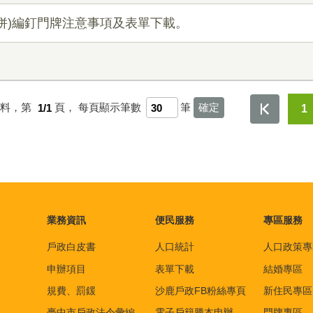
併)編釘門牌注意事項及表單下載。
資料，第
1/1
頁，
每頁顯示筆數
筆
1
業務資訊
便民服務
專區服務
戶政白皮書
人口統計
人口政策專
申辦項目
表單下載
結婚專區
規費、罰鍰
沙鹿戶政FB粉絲專頁
新住民專區
臺中市戶政法令彙編
電子戶籍謄本申辦
門牌專區