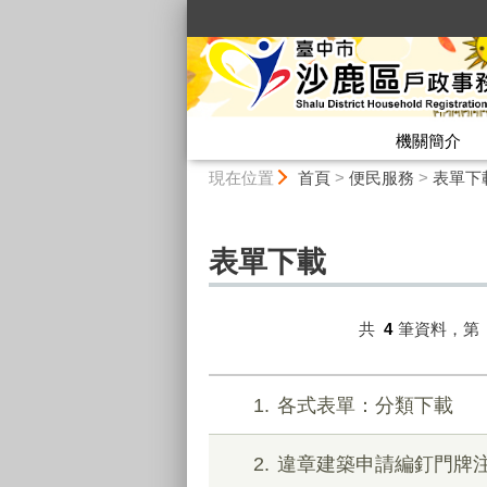
:::
機關簡介
:::
現在位置
首頁
>
便民服務
>
表單下
表單下載
共
4
筆資料，第
1
各式表單：分類下載
2
違章建築申請編釘門牌