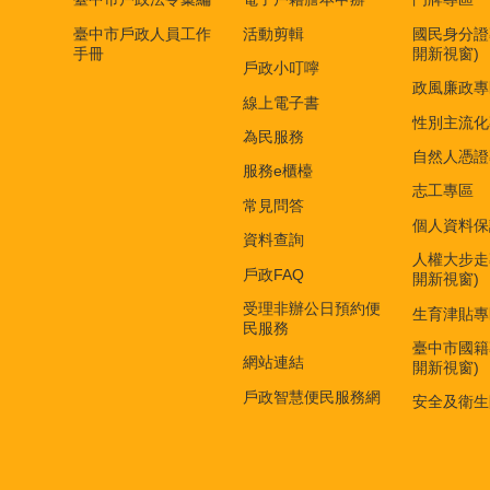
臺中市戶政人員工作
活動剪輯
國民身分證
手冊
開新視窗)
戶政小叮嚀
政風廉政專
線上電子書
性別主流化
為民服務
自然人憑證
服務e櫃檯
志工專區
常見問答
個人資料保
資料查詢
人權大步走
戶政FAQ
開新視窗)
受理非辦公日預約便
生育津貼專
民服務
臺中市國籍
網站連結
開新視窗)
戶政智慧便民服務網
安全及衛生