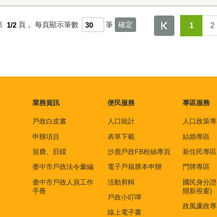
第
1/2
頁，
每頁顯示筆數
筆
1
2
業務資訊
便民服務
專區服務
戶政白皮書
人口統計
人口政策專
申辦項目
表單下載
結婚專區
規費、罰鍰
沙鹿戶政FB粉絲專頁
新住民專區
臺中市戶政法令彙編
電子戶籍謄本申辦
門牌專區
臺中市戶政人員工作
活動剪輯
國民身分證
手冊
開新視窗)
戶政小叮嚀
政風廉政專
線上電子書