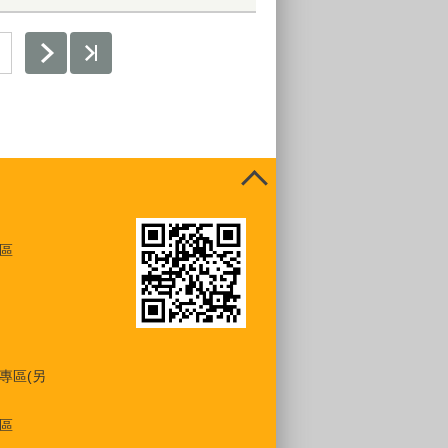
區
專區(另
區