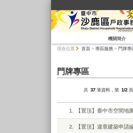
:::
機關簡介
:::
現在位置
首頁
>
專區服務
>
門牌專
門牌專區
共
37
筆資料，第
1/2
1
【置頂】臺中市空間地
2
【置頂】違章建築申請