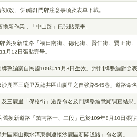
初(改、併)編釘門牌注意事項及表單下載。
牌舊換新作業，「中山路」已張貼完畢。
次門牌舊換新道路「福田南街、德化街、賢仁街、賢正街
11月12日張貼完畢。
牌整編案自民國109年11月8日生效。(附門牌整編對照表
沙鹿區三鹿里及龍井區山腳里之自強路545巷」道路命名
」及三鹿里「保格街」道路命名及門牌整編意願調查結果
門牌舊換新道路「鎮南路一、二段」已於109年8月10日張
龍井區南山截水溝東側連接沙鹿區新闢道路」命名案。