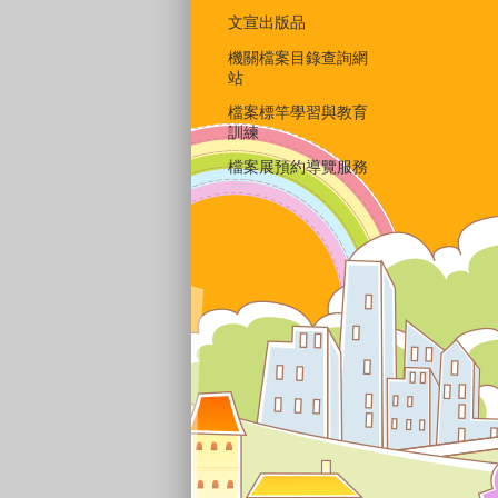
文宣出版品
機關檔案目錄查詢網
站
檔案標竿學習與教育
訓練
檔案展預約導覽服務